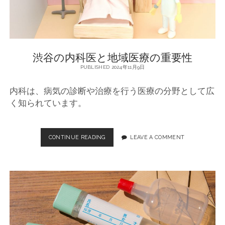
た
域
の
め
健
康
の
管
渋谷の内科医と地域医療の重要性
理
新
PUBLISHED 2024年11月9日
常
内科は、病気の診断や治療を行う医療の分野として広
識
く知られています。
P
o
CONTINUE READING
渋
LEAVE A COMMENT
谷
s
の
内
t
科
医
s
と
地
域
医