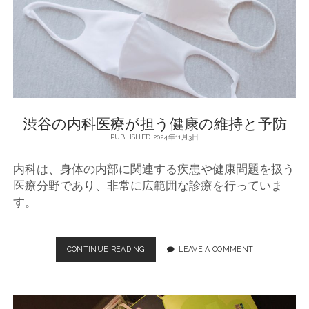
科
の
役
割
と
重
要
性
渋谷の内科医療が担う健康の維持と予防
PUBLISHED 2024年11月3日
内科は、身体の内部に関連する疾患や健康問題を扱う
医療分野であり、非常に広範囲な診療を行っていま
す。
CONTINUE READING
渋
LEAVE A COMMENT
谷
の
内
科