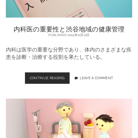
科
医
が
内科医の重要性と渋谷地域の健康管理
PUBLISHED 2024年11月12日
教
え
内科は医学の重要な分野であり、体内のさまざまな疾
患を診断・治療する役割を果たしている。
る
！
CONTINUE READING
内
LEAVE A COMMENT
健
科
医
康
の
重
維
要
性
持
と
渋
の
谷
地