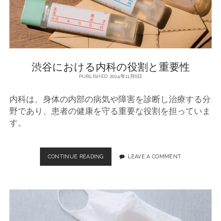
療
の
重
要
性
渋谷における内科の役割と重要性
PUBLISHED 2024年11月6日
内科は、身体の内部の病気や障害を診断し治療する分
野であり、患者の健康を守る重要な役割を担っていま
す。
CONTINUE READING
渋
LEAVE A COMMENT
谷
に
お
け
る
内