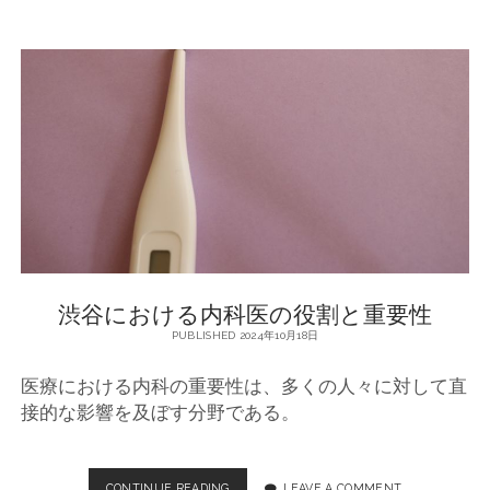
に
お
け
る
内
科
医
療
の
重
要
性
渋谷における内科医の役割と重要性
PUBLISHED 2024年10月18日
医療における内科の重要性は、多くの人々に対して直
接的な影響を及ぼす分野である。
CONTINUE READING
渋
LEAVE A COMMENT