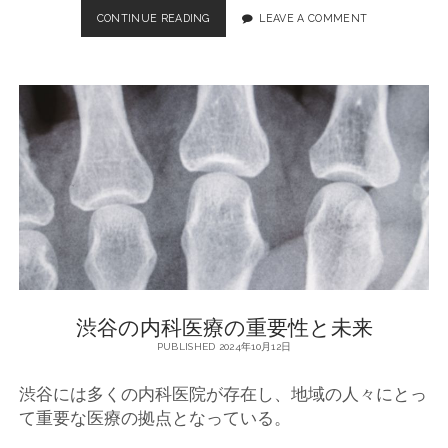
CONTINUE READING
渋
LEAVE A COMMENT
谷
の
内
科
医
療
が
担
う
健
康
管
理
の
重
渋谷の内科医療の重要性と未来
要
性
PUBLISHED 2024年10月12日
渋谷には多くの内科医院が存在し、地域の人々にとっ
て重要な医療の拠点となっている。