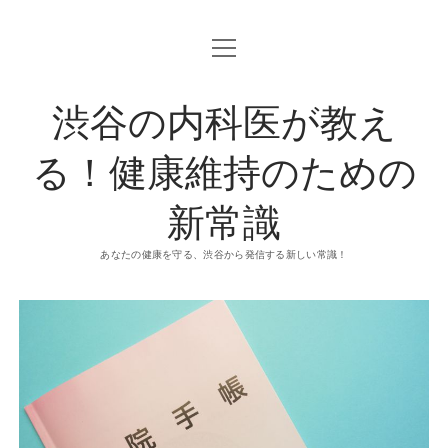
o
p
e
n
渋谷の内科医が教え
m
e
n
u
る！健康維持のための
新常識
あなたの健康を守る、渋谷から発信する新しい常識！
渋
谷
の
内