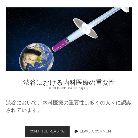
内
科
医
が
地
域
を
支
え
る
役
割
渋谷における内科医療の重要性
PUBLISHED 2024年10月21日
渋谷において、内科医療の重要性は多くの人々に認識
されています。
CONTINUE READING
渋
LEAVE A COMMENT
谷