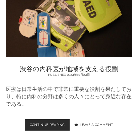
医
療
が
担
う
健
康
の
維
持
と
渋谷の内科医が地域を支える役割
予
防
PUBLISHED 2024年10月24日
医療は日常生活の中で非常に重要な役割を果たしてお
り、特に内科の分野は多くの人々にとって身近な存在
である。
CONTINUE READING
渋
LEAVE A COMMENT
谷
の