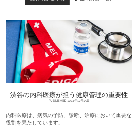
谷
に
お
け
る
内
科
医
の
役
割
と
重
要
性
渋谷の内科医療が担う健康管理の重要性
PUBLISHED 2024年10月15日
内科医療は、病気の予防、診断、治療において重要な
役割を果たしています。